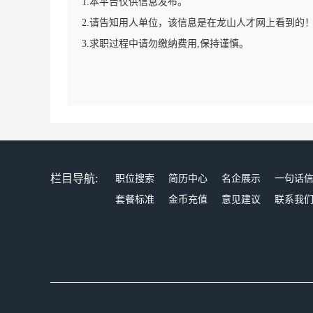
1.本平台仅供信息发布。
2.请告知用人单位，该信息是在龙山人才网上看到的
3.求职过程中请勿缴纳费用,保持谨慎。
栏目导航:
职位搜索
简历中心
名企展示
一句话
套餐标准
金币充值
意见建议
联系我