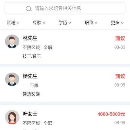
在校学生工作经验
本科
行政后勤
建筑装潢
确定
区域
经验
学历
职位
更多
三年以上工作经验
硕士
销售岗位
教师
林先生
面议
四年以上工作经验
博士
文员
护士
08-09
不限区域
全职
五年以上工作经验
财务会计
传单派发
技工/普工
十年以上工作经验
超市零售
促销导购
杨先生
面议
网络IT
保健按摩
08-09
不限
建筑装潢
快递员
前台接待
收银员
技术员/工程师
叶女士
4000-5000元
08-09
水电/机修
部门经理
不限区域
全职