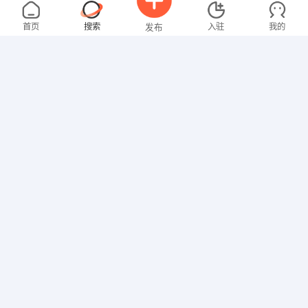
吴先生
4000-5000元
08-06
不限区域
全职
大专
首页
搜索
入驻
我的
发布
行政/后勤
罗先生
4000-5000元
08-06
不限区域
全职
高中
招聘信息
求职简历
技工/普工
钟女士
3000-4000元
08-06
不限区域
全职
大专
行政/后勤
黄先生
4000-5000元
08-06
不限区域
全职